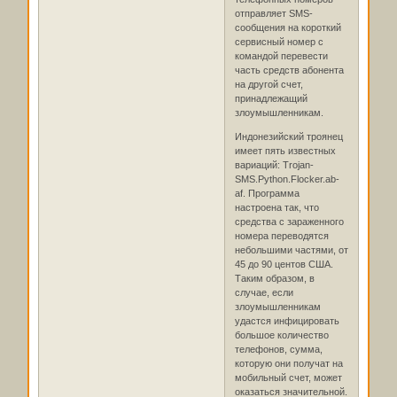
отправляет SMS-
сообщения на короткий
сервисный номер с
командой перевести
часть средств абонента
на другой счет,
принадлежащий
злоумышленникам.
Индонезийский троянец
имеет пять известных
вариаций: Trojan-
SMS.Python.Flocker.ab-
af. Программа
настроена так, что
средства с зараженного
номера переводятся
небольшими частями, от
45 до 90 центов США.
Таким образом, в
случае, если
злоумышленникам
удастся инфицировать
большое количество
телефонов, сумма,
которую они получат на
мобильный счет, может
оказаться значительной.