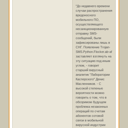
"До недавнего времени
случаи распространения
вредоносного
мобильного ПО,
осуществляющего
несанкционированную
отправку SMS-
сообщений, были
зафиксированы лишь в
СНГ. Появление Trojan-
SMS.Python.Flocker.ab-af
заставляет взглянуть на
эту ситуацию под иным
углом, - говорит
старший вирусный
аналитик "Лаборатории
Касперского" Денис
Масленников. - С
высокой степенью
вероятности можно
говорить о том, что в
обозримом будущем
проблема незаконных
операций по счетам
абонентов сотовой
связи в мобильной
вирусной индустрии