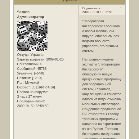
1
Поделиться
Samon
2009-02-18 19:25:51
Администратор
"Лаборатория
Касперского" сообщила
о новом мобильном
вирусе, способном без
ведома абонента
управлять его личным
счетом.
Откуда:
Украина
Зарегистрирован
: 2009-01-26
На прошлой неделе
Приглашений:
0
эксперты "Лаборатории
Сообщений:
45786
Касперского"
Уважение:
[+5/-0]
обнаружили новую
Позитив:
[+2/-0]
вредоносную программу
Пол:
Мужской
для операционной
Возраст:
33
[1993-04-16]
системы Symbian,
Провел на форуме:
нацеленную на клиентов
3 часа 27 минут
одного из индонезийских
Последний визит:
мобильных операторов.
2009-04-30 22:59:59
Найденное вредоносное
ПО относится к классу
троянских программ и
написано на скриптовом
языке Python. Троянец
без ведома владельцев
телефонных номеров