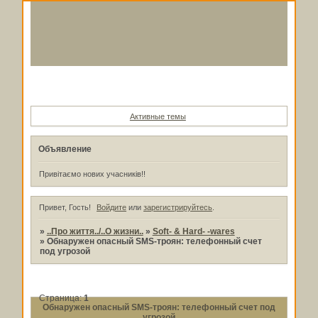
Форум
Участники
Поиск
Регистрация
Войти
Активные темы
Объявление
Привітаємо нових учасників!!
Привет, Гость!
Войдите
или
зарегистрируйтесь
.
»
..Про життя../..О жизни..
»
Soft- & Hard- -wares
»
Обнаружен опасный SMS-троян: телефонный счет
под угрозой
Страница:
1
Обнаружен опасный SMS-троян: телефонный счет под
угрозой