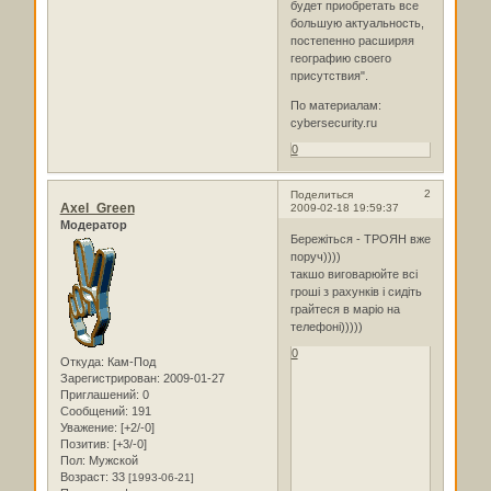
будет приобретать все
большую актуальность,
постепенно расширяя
географию своего
присутствия".
По материалам:
cybersecurity.ru
0
2
Поделиться
Axel_Green
2009-02-18 19:59:37
Модератор
Бережіться - ТРОЯН вже
поруч))))
такшо виговарюйте всі
гроші з рахунків і сидіть
грайтеся в маріо на
телефоні)))))
0
Откуда:
Кам-Под
Зарегистрирован
: 2009-01-27
Приглашений:
0
Сообщений:
191
Уважение:
[+2/-0]
Позитив:
[+3/-0]
Пол:
Мужской
Возраст:
33
[1993-06-21]