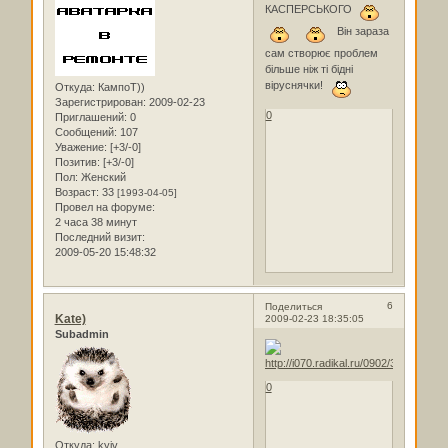
КАСПЕРСЬКОГО
Він зараза
сам створює проблем
більше ніж ті бідні
віруснячки!
Откуда:
КампоТ))
Зарегистрирован
: 2009-02-23
0
Приглашений:
0
Сообщений:
107
Уважение:
[+3/-0]
Позитив:
[+3/-0]
Пол:
Женский
Возраст:
33
[1993-04-05]
Провел на форуме:
2 часа 38 минут
Последний визит:
2009-05-20 15:48:32
6
Поделиться
Kate)
2009-02-23 18:35:05
Subadmin
0
Откуда:
kyiv