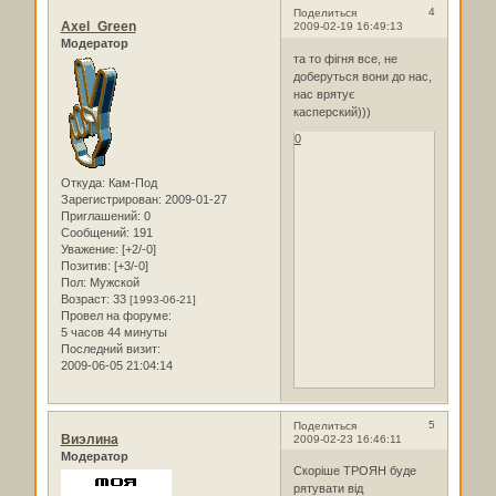
4
Поделиться
Axel_Green
2009-02-19 16:49:13
Модератор
та то фігня все, не
доберуться вони до нас,
нас врятує
касперский)))
0
Откуда:
Кам-Под
Зарегистрирован
: 2009-01-27
Приглашений:
0
Сообщений:
191
Уважение:
[+2/-0]
Позитив:
[+3/-0]
Пол:
Мужской
Возраст:
33
[1993-06-21]
Провел на форуме:
5 часов 44 минуты
Последний визит:
2009-06-05 21:04:14
5
Поделиться
Виэлина
2009-02-23 16:46:11
Модератор
Скоріше ТРОЯН буде
рятувати від