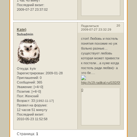
1 час 45 минут
Последний визит:
2009-07-27 23:37:02
20
Поделиться
Kate)
2009-07-27 23:32:29
Subadmin
стоп! Любовь и постель
понятия похожие но уж
больно разные…
существует любовь
которая может привести
к постели…а хуже когда
постель ради любви)- а
Откуда:
kyiv
это бе….
Зарегистрирован
: 2009-01-28
Приглашений:
0
Сообщений:
365
Уважение:
[+4/-0]
0
Позитив:
[+4/-0]
Пол:
Женский
Возраст:
33
[1992-11-17]
Провел на форуме:
12 часов 51 минуту
Последний визит:
2010-05-23 11:52:58
Страница:
1