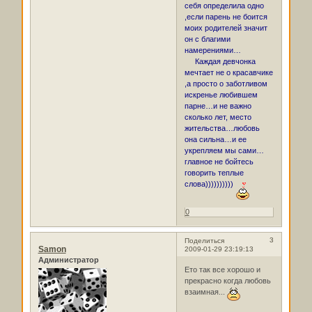
себя определила одно
,если парень не боится
моих родителей значит
он с благими
намерениями…
Каждая девчонка
мечтает не о красавчике
,а просто о заботливом
искренье любившем
парне…и не важно
сколько лет, место
жительства…любовь
она сильна…и ее
укрепляем мы сами…
главное не бойтесь
говорить теплые
слова))))))))))
0
3
Поделиться
Samon
2009-01-29 23:19:13
Администратор
Ето так все хорошо и
прекрасно когда любовь
взаимная...