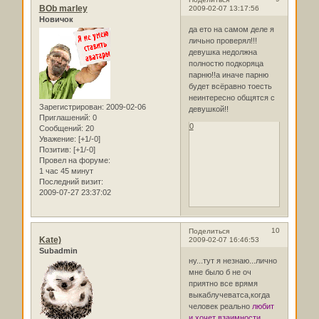
BOb marley
2009-02-07 13:17:56
Новичок
да ето на самом деле я
личьно проверял!!!
девушка недолжна
полностю подкоряца
парню!!а иначе парню
будет всёравно тоесть
неинтересно общятся с
Зарегистрирован
: 2009-02-06
девушкой!!
Приглашений:
0
0
Сообщений:
20
Уважение:
[+1/-0]
Позитив:
[+1/-0]
Провел на форуме:
1 час 45 минут
Последний визит:
2009-07-27 23:37:02
10
Поделиться
Kate)
2009-02-07 16:46:53
Subadmin
ну...тут я незнаю...лично
мне было б не оч
приятно все врямя
выкаблучеватса,когда
человек реально
любит
и хочет взаимности
....