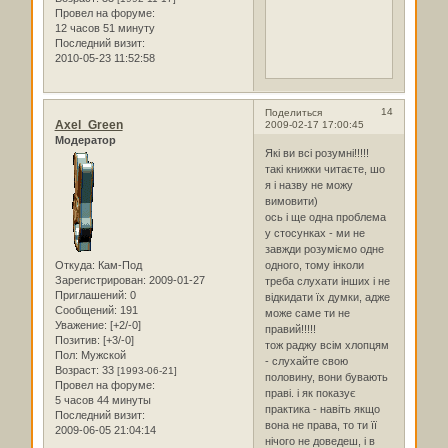
Провел на форуме:
12 часов 51 минуту
Последний визит:
2010-05-23 11:52:58
14
Поделиться
Axel_Green
2009-02-17 17:00:45
Модератор
Які ви всі розумні!!!!!
такі книжки читаєте, шо
я і назву не можу
вимовити)
ось і ще одна проблема
у стосунках - ми не
завжди розуміємо одне
Откуда:
Кам-Под
одного, тому інколи
Зарегистрирован
: 2009-01-27
треба слухати інших і не
Приглашений:
0
відкидати їх думки, адже
Сообщений:
191
може саме ти не
Уважение:
[+2/-0]
правий!!!!!
Позитив:
[+3/-0]
тож раджу всім хлопцям
Пол:
Мужской
- слухайте свою
Возраст:
33
[1993-06-21]
половину, вони бувають
Провел на форуме:
праві. і як показує
5 часов 44 минуты
практика - навіть якщо
Последний визит:
вона не права, то ти її
2009-06-05 21:04:14
нічого не доведеш, і в