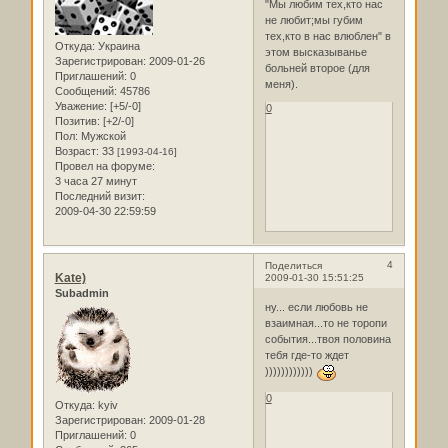
"Мы любим тех,кто нас
не любит;мы губим
тех,кто в нас влюблен" в
Откуда:
Украина
этом высказыванье
Зарегистрирован
: 2009-01-26
больней второе (для
Приглашений:
0
меня).
Сообщений:
45786
Уважение:
[+5/-0]
0
Позитив:
[+2/-0]
Пол:
Мужской
Возраст:
33
[1993-04-16]
Провел на форуме:
3 часа 27 минут
Последний визит:
2009-04-30 22:59:59
4
Поделиться
Kate)
2009-01-30 15:51:25
Subadmin
ну... если любовь не
взаимная...то не торопи
события...твоя половина
тебя где-то ждет
))))))))))))
0
Откуда:
kyiv
Зарегистрирован
: 2009-01-28
Приглашений:
0