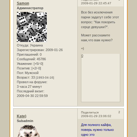
Samon
2009-01-29 22:45:47
Администратор
Все без исключения
парни задатут себе этот
вопрос: "Как покорить
серце девушки?".
Может расскажите
нам,что вам нужно?
Откуда:
Украина
=)
Зарегистрирован
: 2009-01-26
Приглашений:
0
0
Сообщений:
45786
Уважение:
[+5/-0]
Позитив:
[+2/-0]
Пол:
Мужской
Возраст:
33
[1993-04-16]
Провел на форуме:
3 часа 27 минут
Последний визит:
2009-04-30 22:59:59
2
Поделиться
Kate)
2009-01-29 23:06:02
Subadmin
Для полного кайфа,
поверь нужно только
одно это