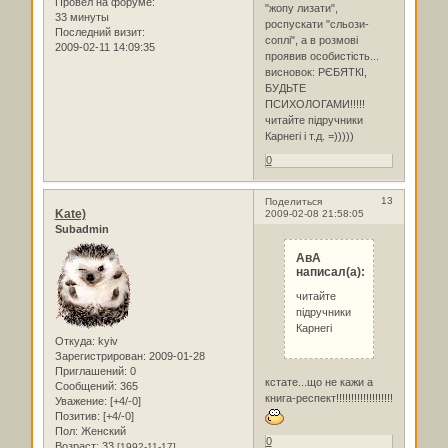
Провел на форуме:
"жопу лизати",
33 минуты
роспускати "сльози-
Последний визит:
соплі", а в розмові
2009-02-11 14:09:35
проявив особистість...
висновок: РЄБЯТКІ,
БУДЬТЕ
ПСИХОЛОГАМИ!!!!!
читайте підручники
Карнегі і т.д. =)))))
0
13
Поделиться
Kate)
2009-02-08 21:58:05
Subadmin
АвА
написал(а):
читайте
підручники
Карнегі
Откуда:
kyiv
Зарегистрирован
: 2009-01-28
Приглашений:
0
кстате...що не кажи а
Сообщений:
365
книга-респект!!!!!!!!!!!!!!!!!!!
Уважение:
[+4/-0]
Позитив:
[+4/-0]
Пол:
Женский
0
Возраст:
33
[1992-11-17]