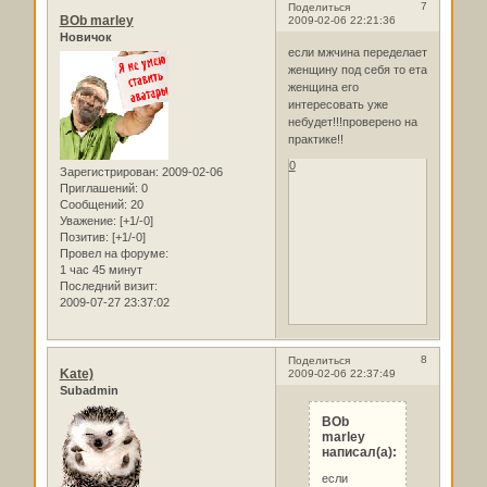
7
Поделиться
BOb marley
2009-02-06 22:21:36
Новичок
если мжчина переделает
женщину под себя то ета
женщина его
интересовать уже
небудет!!!проверено на
практике!!
0
Зарегистрирован
: 2009-02-06
Приглашений:
0
Сообщений:
20
Уважение:
[+1/-0]
Позитив:
[+1/-0]
Провел на форуме:
1 час 45 минут
Последний визит:
2009-07-27 23:37:02
8
Поделиться
Kate)
2009-02-06 22:37:49
Subadmin
BOb
marley
написал(а):
если