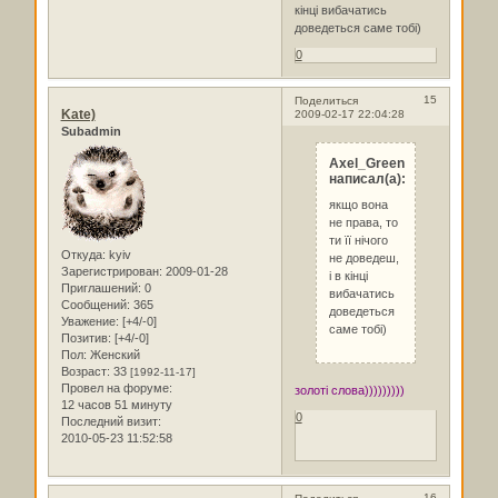
кінці вибачатись
доведеться саме тобі)
0
15
Поделиться
Kate)
2009-02-17 22:04:28
Subadmin
Axel_Green
написал(а):
якщо вона
не права, то
ти її нічого
Откуда:
kyiv
не доведеш,
Зарегистрирован
: 2009-01-28
і в кінці
Приглашений:
0
вибачатись
Сообщений:
365
доведеться
Уважение:
[+4/-0]
саме тобі)
Позитив:
[+4/-0]
Пол:
Женский
Возраст:
33
[1992-11-17]
Провел на форуме:
золоті слова)))))))))
12 часов 51 минуту
0
Последний визит:
2010-05-23 11:52:58
16