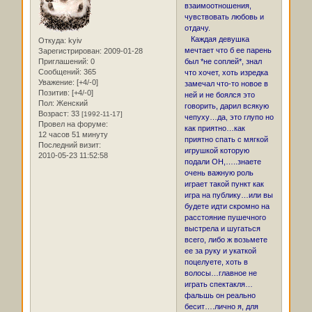
взаимоотношения,
чувствовать любовь и
отдачу.
Каждая девушка
Откуда:
kyiv
мечтает что б ее парень
Зарегистрирован
: 2009-01-28
Приглашений:
0
был *не соплей*, знал
Сообщений:
365
что хочет, хоть изредка
Уважение:
[+4/-0]
замечал что-то новое в
Позитив:
[+4/-0]
ней и не боялся это
Пол:
Женский
говорить, дарил всякую
Возраст:
33
[1992-11-17]
чепуху…да, это глупо но
Провел на форуме:
как приятно…как
12 часов 51 минуту
приятно спать с мягкой
Последний визит:
игрушкой которую
2010-05-23 11:52:58
подали ОН,…..знаете
очень важную роль
играет такой пункт как
игра на публику…или вы
будете идти скромно на
расстояние пушечного
выстрела и шугаться
всего, либо ж возьмете
ее за руку и укаткой
поцелуете, хоть в
волосы…главное не
играть спектакля…
фальшь он реально
бесит….лично я, для