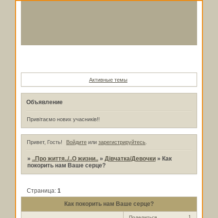
Форум
Участники
Поиск
Регистрация
Войти
Активные темы
Объявление
Привітаємо нових учасників!!
Привет, Гость!
Войдите
или
зарегистрируйтесь
.
»
..Про життя../..О жизни..
»
Дівчатка/Девочки
»
Как
покорить нам Ваше серце?
Страница:
1
Как покорить нам Ваше серце?
1
Поделиться