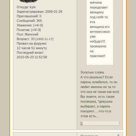
мжчина
Откуда:
kyiv
переделает
Зарегистрирован
: 2009-01-28
женщину
Приглашений:
0
под себя то
Сообщений:
365
ета
Уважение:
[+4/-0]
женщина его
Позитив:
[+4/-0]
интересовать
Пол:
Женский
уже
Возраст:
33
[1992-11-17]
небудет!!!
Провел на форуме:
проверено
12 часов 51 минуту
на
Последний визит:
практике!!
2010-05-23 11:52:58
Золотые слова.
А что реально? Если
парень влюбился, то он
любит именно ее за то
что она не такая как все)
Вы знаете, есть такая
поговорка, *девушка
выбирает, а парень
покоряет….что-то в
этом есть...
0
9
Поделиться