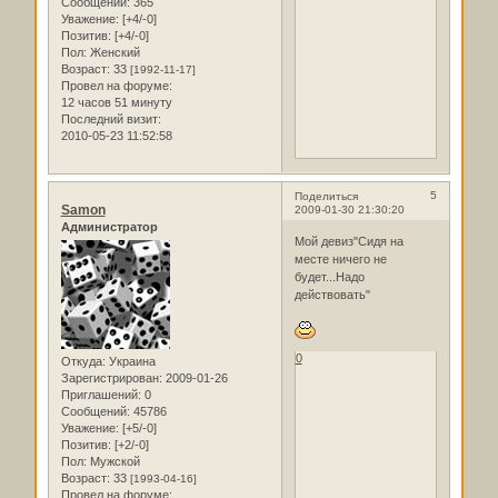
Сообщений:
365
Уважение:
[+4/-0]
Позитив:
[+4/-0]
Пол:
Женский
Возраст:
33
[1992-11-17]
Провел на форуме:
12 часов 51 минуту
Последний визит:
2010-05-23 11:52:58
5
Поделиться
Samon
2009-01-30 21:30:20
Администратор
Мой девиз"Сидя на
месте ничего не
будет...Надо
действовать"
0
Откуда:
Украина
Зарегистрирован
: 2009-01-26
Приглашений:
0
Сообщений:
45786
Уважение:
[+5/-0]
Позитив:
[+2/-0]
Пол:
Мужской
Возраст:
33
[1993-04-16]
Провел на форуме: