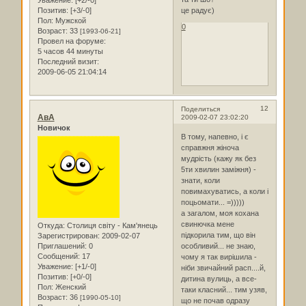
Уважение:
[+2/-0]
Позитив:
[+3/-0]
це радує)
Пол:
Мужской
0
Возраст:
33
[1993-06-21]
Провел на форуме:
5 часов 44 минуты
Последний визит:
2009-06-05 21:04:14
12
Поделиться
АвА
2009-02-07 23:02:20
Новичок
В тому, напевно, і є
справжня жіноча
мудрість (кажу як без
5ти хвилин заміжня) -
знати, коли
повимахуватись, а коли і
поцьомати... =)))))
а загалом, моя кохана
свинючка мене
Откуда:
Столиця світу - Кам'янець
підкорила тим, що він
Зарегистрирован
: 2009-02-07
Приглашений:
0
особливий... не знаю,
Сообщений:
17
чому я так вирішила -
Уважение:
[+1/-0]
ніби звичайний расп....й,
Позитив:
[+0/-0]
дитина вулиць, а все-
Пол:
Женский
таки класний... тим узяв,
Возраст:
36
[1990-05-10]
що не почав одразу