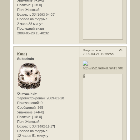
Уважение:
[+3/-0]
Позитив:
[+3/-0]
Пол:
Женский
Возраст:
33
[1993-04-05]
Провел на форуме:
2 часа 38 минут
Последний визит:
2009-05-20 15:48:32
21
Поделиться
Kate)
2009-03-21 19:55:55
Subadmin
0
Откуда:
kyiv
Зарегистрирован
: 2009-01-28
Приглашений:
0
Сообщений:
365
Уважение:
[+4/-0]
Позитив:
[+4/-0]
Пол:
Женский
Возраст:
33
[1992-11-17]
Провел на форуме:
12 часов 51 минуту