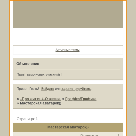
Форум
Участники
Поиск
Регистрация
Войти
Активные темы
Объявление
Привітаємо нових учасників!!
Привет, Гость!
Войдите
или
зарегистрируйтесь
.
»
..Про життя../..О жизни..
»
Графіка/Графика
»
Мастерская аватарок))
Страница:
1
Мастерская аватарок))
1
Поделиться