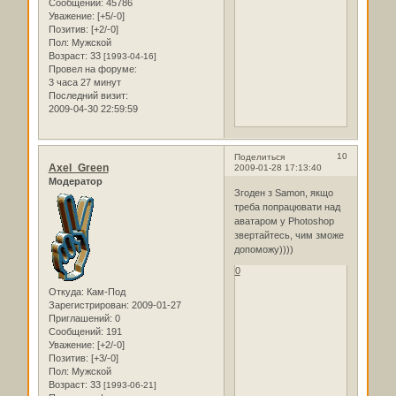
Сообщений:
45786
Уважение:
[+5/-0]
Позитив:
[+2/-0]
Пол:
Мужской
Возраст:
33
[1993-04-16]
Провел на форуме:
3 часа 27 минут
Последний визит:
2009-04-30 22:59:59
10
Поделиться
Axel_Green
2009-01-28 17:13:40
Модератор
Згоден з Samon, якщо
треба попрацювати над
аватаром у Photoshop
звертайтесь, чим зможе
допоможу))))
0
Откуда:
Кам-Под
Зарегистрирован
: 2009-01-27
Приглашений:
0
Сообщений:
191
Уважение:
[+2/-0]
Позитив:
[+3/-0]
Пол:
Мужской
Возраст:
33
[1993-06-21]