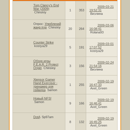
Tom Clancy's End
2009-03-21
War (2009)
1
353
19:52:31
Chinskiy
Виэлина
Опрос:
Улюблений
2009-03-06
жанр ігор
Chinskiy
20
264
16:08:41
Rolana93
Counter Strike
2009-03-01
kostya29
5
191
17:07:52
kostya29
Обзор игры
2009-02-24
F.E.A.R. 2 Project
3
156
21:54:16
Origin
Chinskiy
Виэлина
Xtensor Gamer
2009-02-19
Hand Exerciser -
1
255
16:47:33
тренажер для
Axel_Green
геймера
Samon
Новый NFS!
2009-02-19
Samon
9
166
16:46:41
Axel_Green
DotA
Sp97am
2009-02-19
8
132
16:45:25
Axel_Green