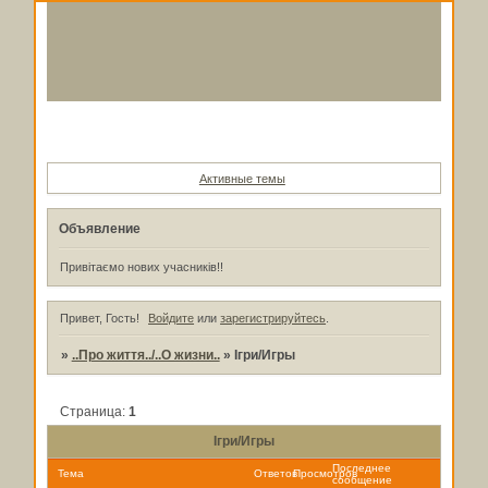
Форум
Участники
Поиск
Регистрация
Войти
Активные темы
Объявление
Привітаємо нових учасників!!
Привет, Гость!
Войдите
или
зарегистрируйтесь
.
»
..Про життя../..О жизни..
»
Ігри/Игры
Страница:
1
Ігри/Игры
Последнее
Тема
Ответов
Просмотров
сообщение